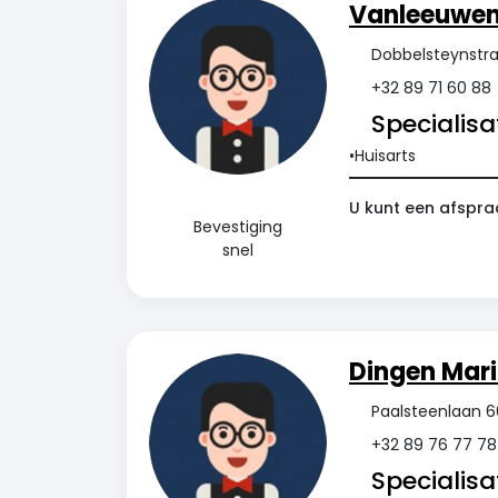
Vanleeuwen
Dobbelsteynstra
+32 89 71 60 88
Specialisat
Huisarts
U kunt een afspra
Bevestiging
snel
Dingen Mar
Paalsteenlaan 6
+32 89 76 77 78
Specialisat