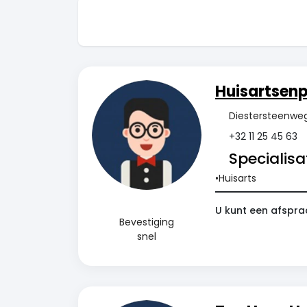
Huisartsenp
Diestersteenweg 
+32 11 25 45 63
Specialisat
Huisarts
U kunt een afspra
Bevestiging
snel