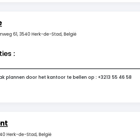
e
enweg 61, 3540 Herk-de-Stad, België
ies :
ak plannen door het kantoor te bellen op : +3213 55 46 58
nt
0 Herk-de-Stad, België