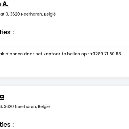
 A.
at 3, 3620 Neerharen, België
ies :
ak plannen door het kantoor te bellen op : +3289 71 60 88
ia
6, 3620 Neerharen, België
ies :