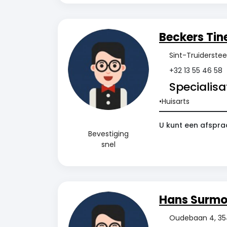
Beckers Tin
Sint-Truiderste
+32 13 55 46 58
Specialisat
Huisarts
U kunt een afspra
Bevestiging
snel
Hans Surmo
Oudebaan 4, 354