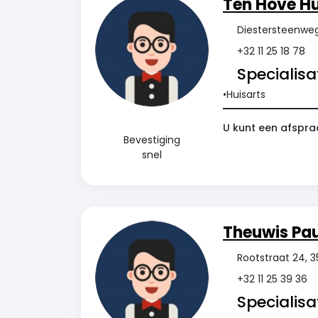
Ten Hove Hu
Diestersteenweg 
+32 11 25 18 78
Specialisat
Huisarts
U kunt een afspraa
Bevestiging
snel
Theuwis Pau
Rootstraat 24, 3
+32 11 25 39 36
Specialisat