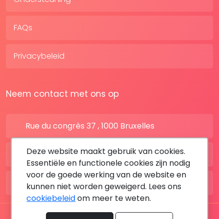
FAQs
Privacybeleid
Neem contact met ons op
Rue du congrès 37 , 1000 Bruxelles
Deze website maakt gebruik van cookies.
BE: +32 28080227
Essentiële en functionele cookies zijn nodig
voor de goede werking van de website en
FR: +33 183642895
kunnen niet worden geweigerd. Lees ons
cookiebeleid
om meer te weten.