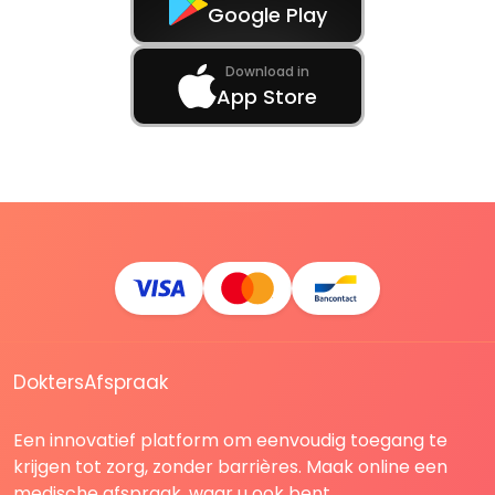
Google Play
Download in
App Store
DoktersAfspraak
Een innovatief platform om eenvoudig toegang te
krijgen tot zorg, zonder barrières. Maak online een
medische afspraak, waar u ook bent.