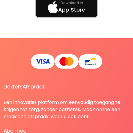
Download in
App Store
DoktersAfspraak
Een innovatief platform om eenvoudig toegang te
krijgen tot zorg, zonder barrières. Maak online een
medische afspraak, waar u ook bent.
Abonneer