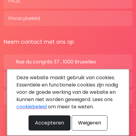
FAQs
Privacybeleid
Neem contact met ons op
Rue du congrès 37 , 1000 Bruxelles
Deze website maakt gebruik van cookies.
BE: +32 28080227
Essentiële en functionele cookies zijn nodig
voor de goede werking van de website en
FR: +33 183642895
kunnen niet worden geweigerd. Lees ons
cookiebeleid
om meer te weten.
Alle rechten voorbehouden © 2026 DoktersAfspraak
Accepteren
Weigeren
By MediaSatCom