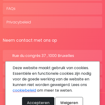
FAQs
Privacybeleid
Neem contact met ons op
Rue du congrès 37 , 1000 Bruxelles
Deze website maakt gebruik van cookies.
BE: +32 28080227
Essentiële en functionele cookies zijn nodig
voor de goede werking van de website en
FR: +33 183642895
kunnen niet worden geweigerd. Lees ons
cookiebeleid
om meer te weten.
Alle rechten voorbehouden © 2026 DoktersAfspraak
Accepteren
Weigeren