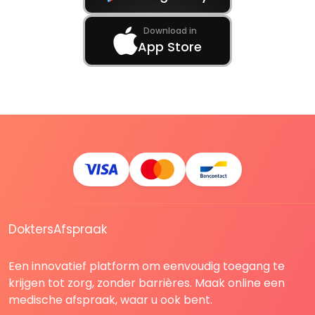
Download in
App Store
DoktersAfspraak
Een innovatief platform om eenvoudig toegang te
krijgen tot zorg, zonder barrières. Maak online een
medische afspraak, waar u ook bent.