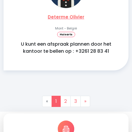
Determe Olivier
Mont - België
Huisarts
U kunt een afspraak plannen door het
kantoor te bellen op : +3261 28 83 41
«
1
2
3
»