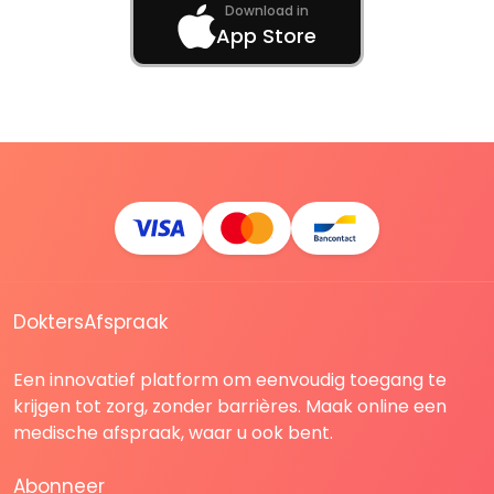
Download in
App Store
DoktersAfspraak
Een innovatief platform om eenvoudig toegang te
krijgen tot zorg, zonder barrières. Maak online een
medische afspraak, waar u ook bent.
Abonneer