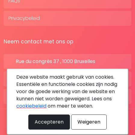
FAQs
Privacybeleid
Neem contact met ons op
Rue du congrès 37 , 1000 Bruxelles
Deze website maakt gebruik van cookies.
BE: +32 28080227
Essentiële en functionele cookies zijn nodig
voor de goede werking van de website en
FR: +33 183642895
kunnen niet worden geweigerd. Lees ons
cookiebeleid
om meer te weten.
Alle rechten voorbehouden © 2026 DoktersAfspraak
Accepteren
Weigeren
By MediaSatCom