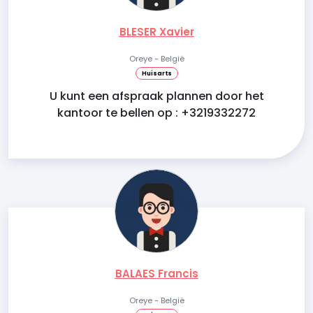
BLESER Xavier
Oreye - België
Huisarts
U kunt een afspraak plannen door het
kantoor te bellen op : +3219332272
BALAES Francis
Oreye - België