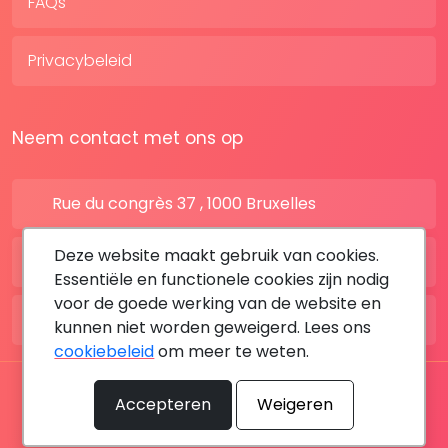
FAQs
Privacybeleid
Neem contact met ons op
Rue du congrès 37 , 1000 Bruxelles
Deze website maakt gebruik van cookies.
BE: +32 28080227
Essentiële en functionele cookies zijn nodig
voor de goede werking van de website en
FR: +33 183642895
kunnen niet worden geweigerd. Lees ons
cookiebeleid
om meer te weten.
Alle rechten voorbehouden © 2026 DoktersAfspraak
Accepteren
Weigeren
By MediaSatCom