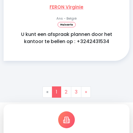
FERON Virginie
Ans - België
Huisarts
U kunt een afspraak plannen door het
kantoor te bellen op : +3242431534
«
1
2
3
»