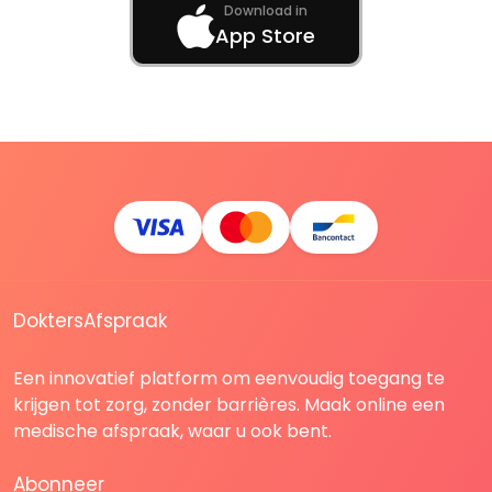
Download in
App Store
DoktersAfspraak
Een innovatief platform om eenvoudig toegang te
krijgen tot zorg, zonder barrières. Maak online een
medische afspraak, waar u ook bent.
Abonneer