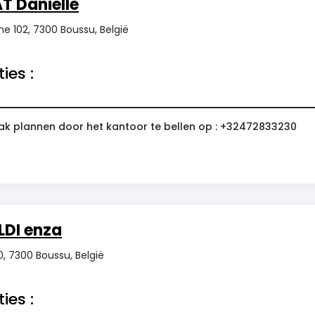
T Danielle
ne 102, 7300 Boussu, België
ies :
ak plannen door het kantoor te bellen op : +32472833230
LDI enza
, 7300 Boussu, België
ies :