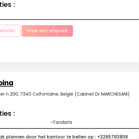
ies :
erlaten
Maak een afspraak
oina
zer n 200, 7340 Colfontaine, België (Cabinet Dr MARCHESANI)
ies :
Tandarts
ak plannen door het kantoor te bellen op : +3265793808