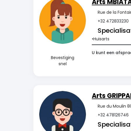
Arts MBIATA
Rue de la Fontai
+32 472833230
Specialisat
Huisarts
U kunt een afspra
Bevestiging
snel
Arts GRIPPA
Rue du Moulin 80
+32 478126746
Specialisat