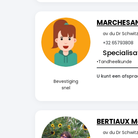
MARCHESANI
av du Dr Schwit
+32 65793808
Specialisat
Tandheelkunde
U kunt een afspra
Bevestiging
snel
BERTIAUX M
av du Dr Schwit