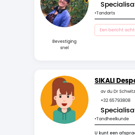
Specialisat
Tandarts
Een bericht acht
Bevestiging
snel
SIKALI Desp
av du Dr Schwit
+32 65793808
Specialisat
Tandheelkunde
U kunt een afspra