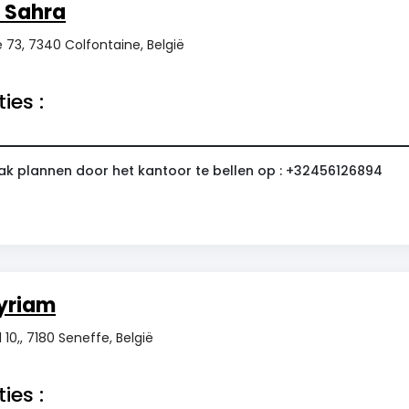
 Sahra
 73, 7340 Colfontaine, België
ies :
ak plannen door het kantoor te bellen op : +32456126894
yriam
 10,, 7180 Seneffe, België
ies :