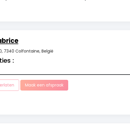
abrice
0, 7340 Colfontaine, België
ies :
erlaten
Maak een afspraak