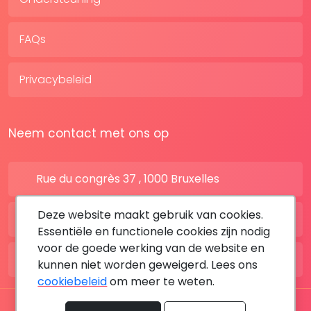
FAQs
Privacybeleid
Neem contact met ons op
Rue du congrès 37 , 1000 Bruxelles
Deze website maakt gebruik van cookies.
BE: +32 28080227
Essentiële en functionele cookies zijn nodig
voor de goede werking van de website en
FR: +33 183642895
kunnen niet worden geweigerd. Lees ons
cookiebeleid
om meer te weten.