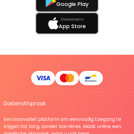
Google Play
Download in
App Store
DoktersAfspraak
Een innovatief platform om eenvoudig toegang te
krijgen tot zorg, zonder barrières. Maak online een
medische afspraak, waar u ook bent.