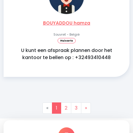
BOUYADDOU hamza
Souvret - België
Huisarts
U kunt een afspraak plannen door het
kantoor te bellen op : +32493410448
«
1
2
3
»