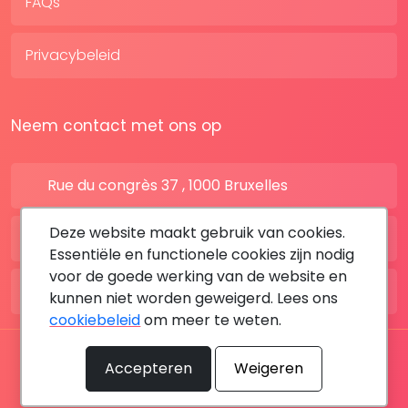
FAQs
Privacybeleid
Neem contact met ons op
Rue du congrès 37 , 1000 Bruxelles
Deze website maakt gebruik van cookies.
BE: +32 28080227
Essentiële en functionele cookies zijn nodig
voor de goede werking van de website en
FR: +33 183642895
kunnen niet worden geweigerd. Lees ons
cookiebeleid
om meer te weten.
Alle rechten voorbehouden © 2026 DoktersAfspraak
Accepteren
Weigeren
By MediaSatCom