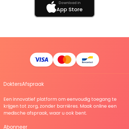
Download in
App Store
DoktersAfspraak
Een innovatief platform om eenvoudig toegang te
krijgen tot zorg, zonder barrières. Maak online een
medische afspraak, waar u ook bent.
Abonneer