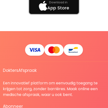
Download in
App Store
DoktersAfspraak
Een innovatief platform om eenvoudig toegang te
krijgen tot zorg, zonder barrières. Maak online een
medische afspraak, waar u ook bent.
Abonneer