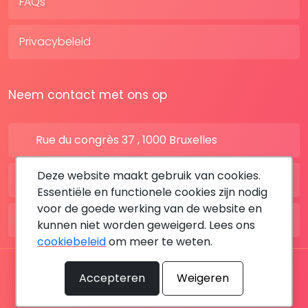
FAQs
Privacybeleid
Neem contact met ons op
Rue du congrès 37 , 1000 Bruxelles
Deze website maakt gebruik van cookies.
BE: +32 28080227
Essentiële en functionele cookies zijn nodig
voor de goede werking van de website en
FR: +33 183642895
kunnen niet worden geweigerd. Lees ons
cookiebeleid
om meer te weten.
Alle rechten voorbehouden © 2026 DoktersAfspraak
Accepteren
Weigeren
By MediaSatCom