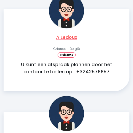
A Ledoux
Crisnee - België
Huisarts
U kunt een afspraak plannen door het
kantoor te bellen op : +3242576657