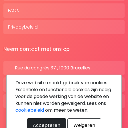
FAQs
Privacybeleid
Neem contact met ons op
Rue du congrès 37 , 1000 Bruxelles
Deze website maakt gebruik van cookies.
BE: +32 28080227
Essentiële en functionele cookies zijn nodig
voor de goede werking van de website en
FR: +33 183642895
kunnen niet worden geweigerd. Lees ons
cookiebeleid
om meer te weten.
Alle rechten voorbehouden © 2026 DoktersAfspraak
Accepteren
Weigeren