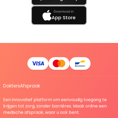
Download in
App Store
DoktersAfspraak
Een innovatief platform om eenvoudig toegang te
krijgen tot zorg, zonder barrières. Maak online een
medische afspraak, waar u ook bent.