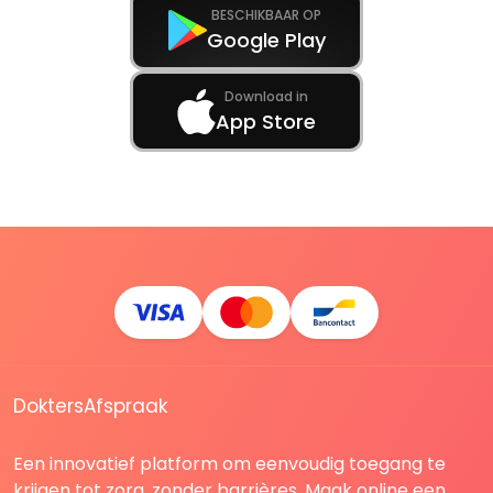
BESCHIKBAAR OP
Google Play
Download in
App Store
DoktersAfspraak
Een innovatief platform om eenvoudig toegang te
krijgen tot zorg, zonder barrières. Maak online een