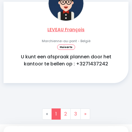
LEVEAU François
Marchienne-au-pont - België
Huisarts
U kunt een afspraak plannen door het
kantoor te bellen op : +3271437242
«
1
2
3
»