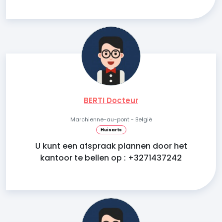
BERTI Docteur
Marchienne-au-pont - België
Huisarts
U kunt een afspraak plannen door het
kantoor te bellen op : +3271437242