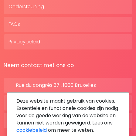
Ondersteuning
FAQs
Privacybeleid
Neem contact met ons op
Rue du congrès 37 , 1000 Bruxelles
Deze website maakt gebruik van cookies.
BE: +32 28080227
Essentiële en functionele cookies zijn nodig
voor de goede werking van de website en
FR: +33 183642895
kunnen niet worden geweigerd. Lees ons
cookiebeleid
om meer te weten.