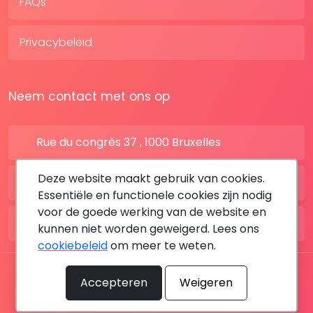
FAQs
Privacybeleid
Neem contact met ons op
Rue du congrès 37 , 1000 Bruxelles
Deze website maakt gebruik van cookies.
BE: +32 28080227
Essentiële en functionele cookies zijn nodig
voor de goede werking van de website en
FR: +33 183642895
kunnen niet worden geweigerd. Lees ons
cookiebeleid
om meer te weten.
Alle rechten voorbehouden © 2026 DoktersAfspraak
Accepteren
Weigeren
By MediaSatCom