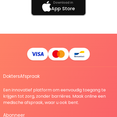
Download in
App Store
DoktersAfspraak
Een innovatief platform om eenvoudig toegang te
krijgen tot zorg, zonder barrières. Maak online een
medische afspraak, waar u ook bent.
Abonneer