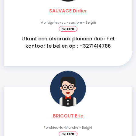
SAUVAGE Didier
Montignies-sur-sambre - België
Huisarts
U kunt een afspraak plannen door het
kantoor te bellen op : +3271414786
BRICOUT Eric
Forchies-la-Marche - België
Huisarts