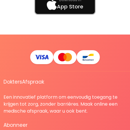
App Store
DoktersAfspraak
Een innovatief platform om eenvoudig toegang te
krijgen tot zorg, zonder barrières. Maak online een
medische afspraak, waar u ook bent.
Abonneer