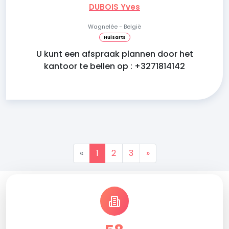
DUBOIS Yves
Wagnelée - België
Huisarts
U kunt een afspraak plannen door het
kantoor te bellen op : +3271814142
«
1
2
3
»