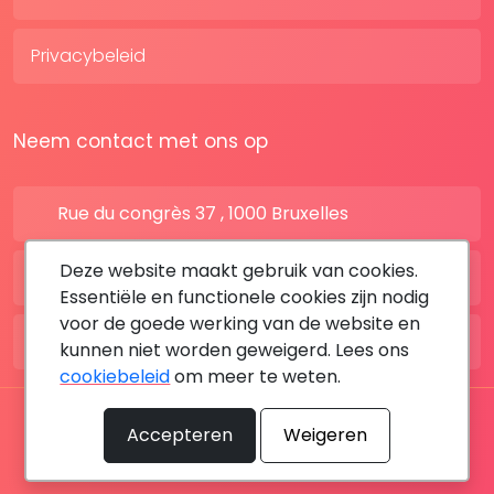
Privacybeleid
Neem contact met ons op
Rue du congrès 37 , 1000 Bruxelles
Deze website maakt gebruik van cookies.
BE: +32 28080227
Essentiële en functionele cookies zijn nodig
voor de goede werking van de website en
FR: +33 183642895
kunnen niet worden geweigerd. Lees ons
cookiebeleid
om meer te weten.
Alle rechten voorbehouden © 2026 DoktersAfspraak
Accepteren
Weigeren
By MediaSatCom