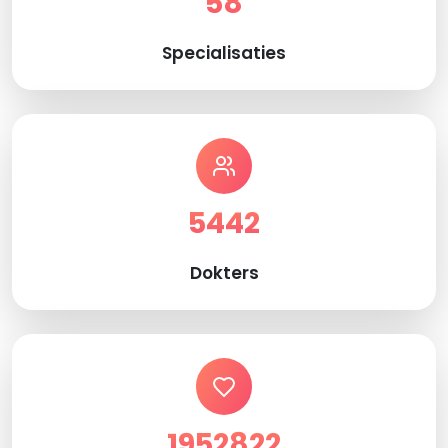
58
Specialisaties
5442
Dokters
1952822