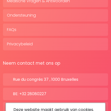
Medische Vragen & Antwoorden
Ondersteuning
FAQs
Privacybeleid
Neem contact met ons op
Rue du congrès 37 , 1000 Bruxelles
BE: +32 28080227
FR: +33 183642895
Deze website maakt gebruik van cookies.