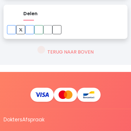
Delen
TERUG NAAR BOVEN
DoktersAfspraak