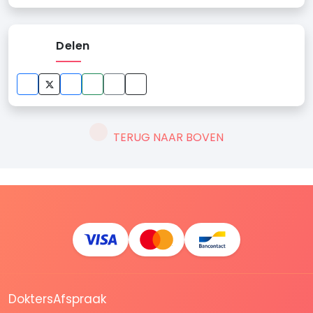
Delen
TERUG NAAR BOVEN
DoktersAfspraak