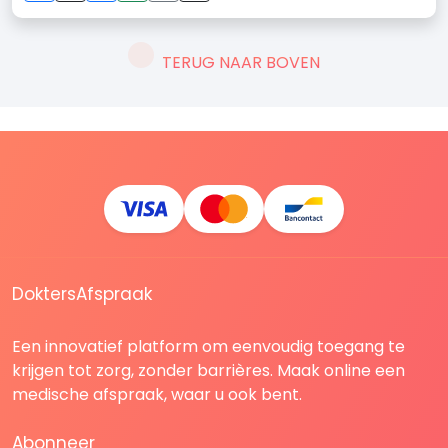
TERUG NAAR BOVEN
DoktersAfspraak
Een innovatief platform om eenvoudig toegang te
krijgen tot zorg, zonder barrières. Maak online een
medische afspraak, waar u ook bent.
Abonneer