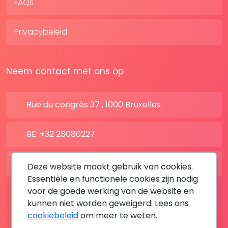
FAQs
Privacybeleid
Neem contact met ons op
Rue du congrès 37 , 1000 Bruxelles
BE: +32 28080227
FR: +33 183642895
Deze website maakt gebruik van cookies.
Essentiële en functionele cookies zijn nodig
voor de goede werking van de website en
Alle rechten voorbehouden © 2026 DoktersAfspraak
kunnen niet worden geweigerd. Lees ons
cookiebeleid
om meer te weten.
By MediaSatCom