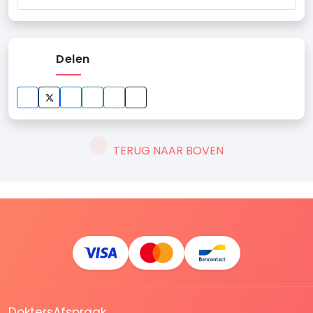
Delen
TERUG NAAR BOVEN
DoktersAfspraak