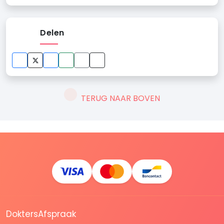
Delen
TERUG NAAR BOVEN
DoktersAfspraak