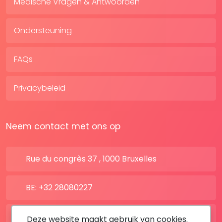
Medische Vragen & Antwoorden
Ondersteuning
FAQs
Privacybeleid
Neem contact met ons op
Rue du congrès 37 , 1000 Bruxelles
BE: +32 28080227
FR: +33 183642895
Deze website maakt gebruik van cookies.