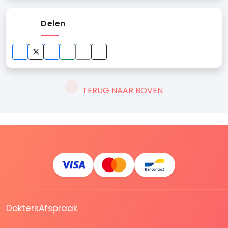
Delen
TERUG NAAR BOVEN
DoktersAfspraak