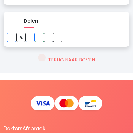
Delen
TERUG NAAR BOVEN
DoktersAfspraak