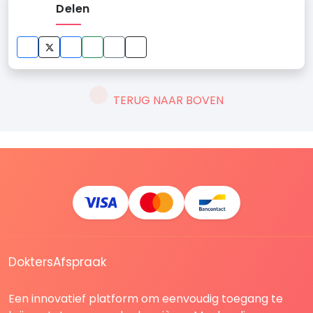
Delen
TERUG NAAR BOVEN
DoktersAfspraak
Een innovatief platform om eenvoudig toegang te