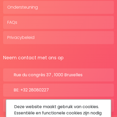
Ondersteuning
FAQs
Privacybeleid
Neem contact met ons op
Rue du congrès 37 , 1000 Bruxelles
BE: +32 28080227
FR: +33 183642895
Deze website maakt gebruik van cookies.
Essentiële en functionele cookies zijn nodig