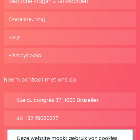
Medische Vragen & Antwoorden
Ondersteuning
FAQs
Privacybeleid
Neem contact met ons op
Rue du congrès 37 , 1000 Bruxelles
BE: +32 28080227
FR: +33 183642895
Deze website maakt gebruik van cookies.