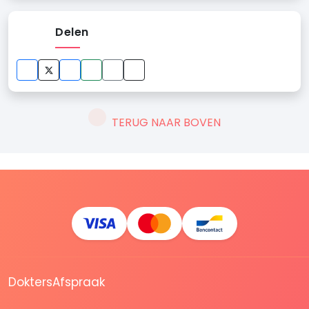
Delen
TERUG NAAR BOVEN
DoktersAfspraak