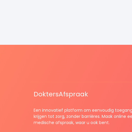
DoktersAfspraak
Een innovatief platform om eenvoudig toegang
krijgen tot zorg, zonder barrières. Maak online e
medische afspraak, waar u ook bent.