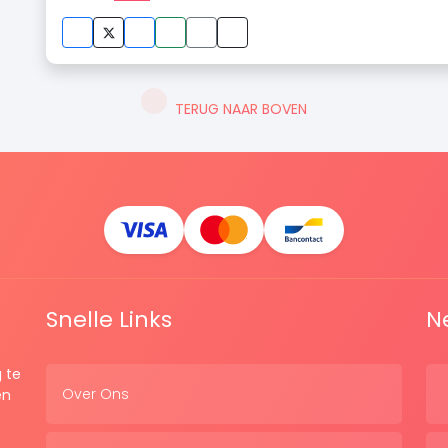
TERUG NAAR BOVEN
Snelle Links
N
 te
Over Ons
en