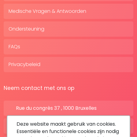
Medische Vragen & Antwoorden
Ondersteuning
FAQs
Privacybeleid
Neem contact met ons op
Rue du congrès 37 , 1000 Bruxelles
Deze website maakt gebruik van cookies.
BE: +32 28080227
Essentiële en functionele cookies zijn nodig