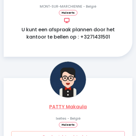
MONT-SUR-MARCHIENNE - België
Huisarts
U kunt een afspraak plannen door het
kantoor te bellen op : +3271431501
PATTY Makaula
Ixelles - België
Huisarts