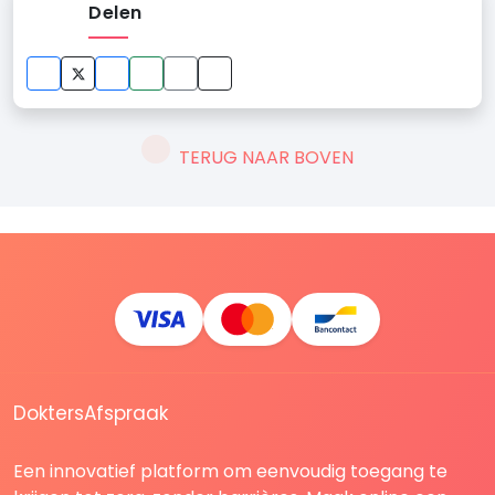
Delen
TERUG NAAR BOVEN
DoktersAfspraak
Een innovatief platform om eenvoudig toegang te