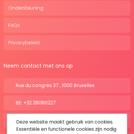
Ondersteuning
FAQs
Privacybeleid
Neem contact met ons op
Rue du congrès 37 , 1000 Bruxelles
BE: +32 28080227
FR: +33 183642895
Deze website maakt gebruik van cookies.
Essentiële en functionele cookies zijn nodig