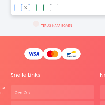
TERUG NAAR BOVEN
Snelle Links
N
 te
Over Ons
en