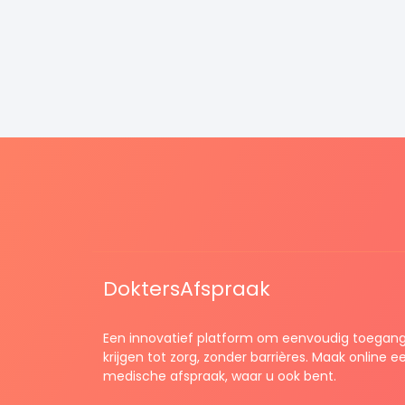
DoktersAfspraak
Een innovatief platform om eenvoudig toegang
krijgen tot zorg, zonder barrières. Maak online e
medische afspraak, waar u ook bent.