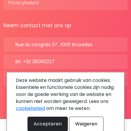
Privacybeleid
Neem contact met ons op
Rue du congrès 37 , 1000 Bruxelles
BE: +32 28080227
FR: +33 183642895
Deze website maakt gebruik van cookies.
Essentiële en functionele cookies zijn nodig
voor de goede werking van de website en
Alle rechten voorbehouden © 2026 DoktersAfspraak
kunnen niet worden geweigerd. Lees ons
cookiebeleid
om meer te weten.
By MediaSatCom
Accepteren
Weigeren