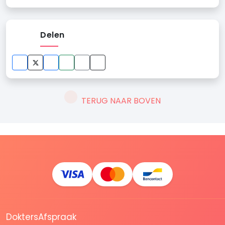
Delen
TERUG NAAR BOVEN
DoktersAfspraak