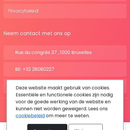
Privacybeleid
Neem contact met ons op
Rue du congrès 37 , 1000 Bruxelles
BE: +32 28080227
FR: +33 183642895
Deze website maakt gebruik van cookies.
Essentiële en functionele cookies zijn nodig
voor de goede werking van de website en
Alle rechten voorbehouden © 2026 DoktersAfspraak
kunnen niet worden geweigerd. Lees ons
cookiebeleid
om meer te weten.
By MediaSatCom
U kunt een afspraak plannen door het kantoor te