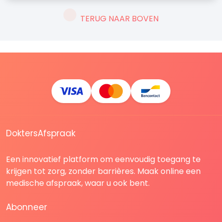
TERUG NAAR BOVEN
DoktersAfspraak
Een innovatief platform om eenvoudig toegang te
krijgen tot zorg, zonder barrières. Maak online een
medische afspraak, waar u ook bent.
Abonneer